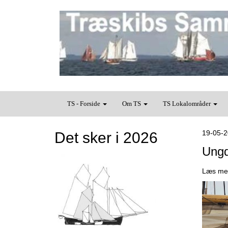
TS - Forside
Om TS
TS Lokalområder
19-05-
Det sker i 2026
Ungd
Læs mer