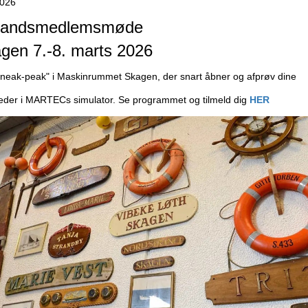
2026
Landsmedlemsmøde
agen 7.-8. marts 2026
Sneak-peak" i Maskinrummet Skagen, der snart åbner og afprøv dine
eder i MARTECs simulator. Se programmet og tilmeld dig
HER