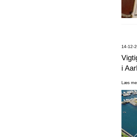
14-12-
Vigt
i Aa
Læs me