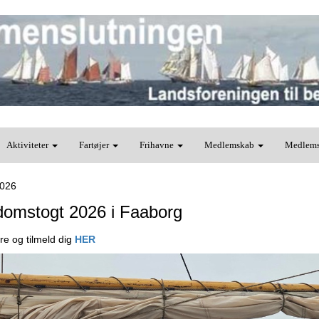
Aktiviteter
Fartøjer
Frihavne
Medlemskab
Medlem
2026
omstogt 2026 i Faaborg
e og tilmeld dig
HER