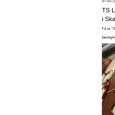
07-02-
TS 
i Sk
Få et "
færdigh