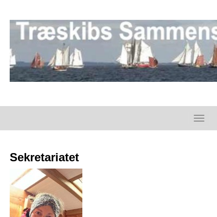
Toggl
naviga
Sekretariatet