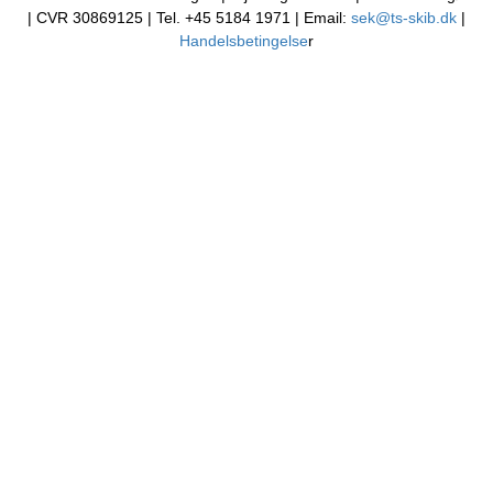
| CVR 30869125 | Tel. +45 5184 1971 | Email:
sek@ts-skib.dk
|
Handelsbetingelse
r